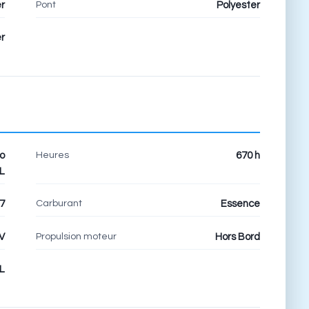
Pont
r
Polyester
r
Heures
o
670 h
L
Carburant
7
Essence
Propulsion moteur
V
Hors Bord
L