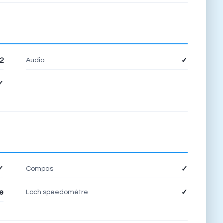
Audio
2
✓
✓
Compas
✓
✓
Loch speedomètre
e
✓