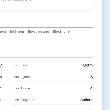
ieur
Intérieur
Electronique
Éléctricité
Longueur
7
7,40 m
Passagers
m
8
Eau douce
✓
✓
Homologation
L
Cotière