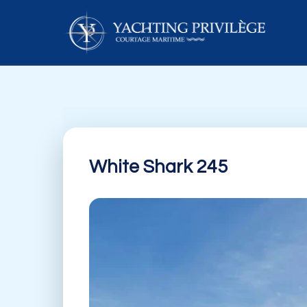
Aller
au
contenu
White Shark 245