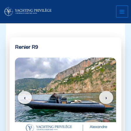
Aller
au
contenu
Renier R9
‹
›