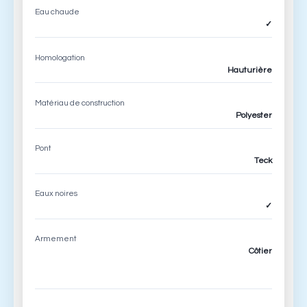
Eau chaude
✓
Homologation
Hauturière
Matériau de construction
Polyester
Pont
Teck
Eaux noires
✓
Armement
Côtier