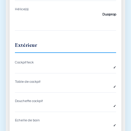
Hélice(s)
Duoprop
Extérieur
Cockpit teck
✓
Table de cockpit
✓
Douchette cockpit
✓
Echelle de bain
✓