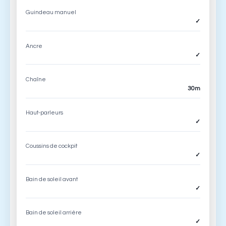
Guindeau manuel
✓
Ancre
✓
Chaîne
30m
Haut-parleurs
✓
Coussins de cockpit
✓
Bain de soleil avant
✓
Bain de soleil arrière
✓