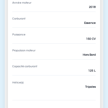
Année moteur
2018
Carburant
Essence
Puissance
150 CV
Propulsion moteur
Hors Bord
Capacité carburant
125 L
Hélice(s)
Tripales