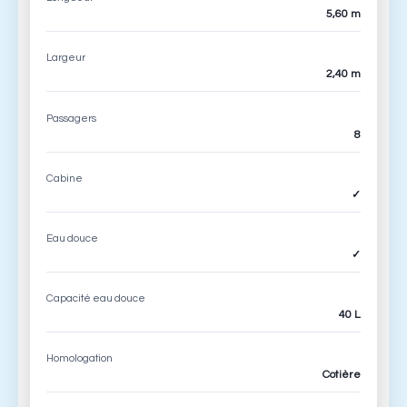
5,60 m
Largeur
2,40 m
Passagers
8
Cabine
✓
Eau douce
✓
Capacité eau douce
40 L
Homologation
Cotière