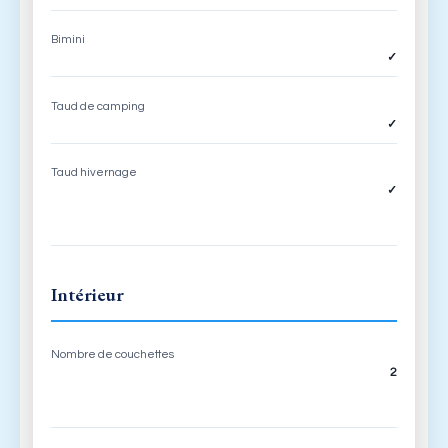
Bimini
✓
Taud de camping
✓
Taud hivernage
✓
Intérieur
Nombre de couchettes
2