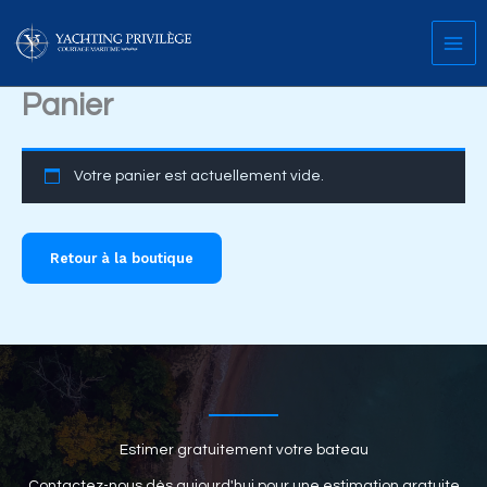
Aller
au
contenu
Panier
Votre panier est actuellement vide.
Retour à la boutique
Estimer gratuitement votre bateau
Contactez-nous dès aujourd'hui pour une estimation gratuite